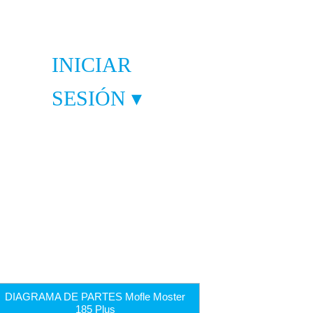
INICIAR
SESIÓN ▾
GORÍAS
-
rías
DIAGRAMA DE PARTES Mofle Moster
185 Plus