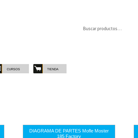
Buscar
Buscar
por:
CURSOS
TIENDA
MARCAS
-
CATE
Marcas
Catego
DIAGRAMA DE PARTES Mofle Moster
185 Factory