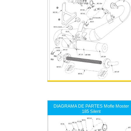
DIAGRAMA DE PARTES Mofle Moster
185 Silent