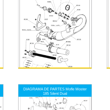
DIAGRAMA DE PARTES Mofle Moster
185 Silent Dual