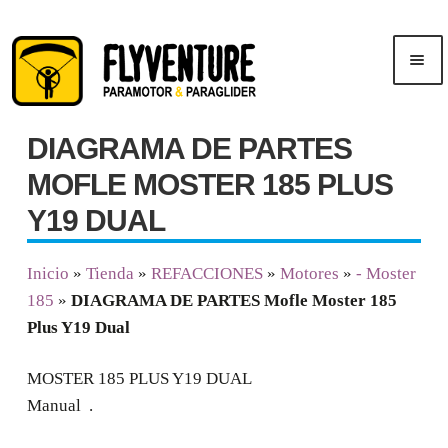
Saltar
Ir
Men
a
al
ú
navegación
contenido
DIAGRAMA DE PARTES
Inicio
MOFLE MOSTER 185 PLUS
Publicidad
Y19 DUAL
Cursos
Inicio
»
Tienda
»
REFACCIONES
»
Motores
»
- Moster
185
»
DIAGRAMA DE PARTES Mofle Moster 185
Tienda
Plus Y19 Dual
MOSTER 185 PLUS Y19 DUAL
Manual .