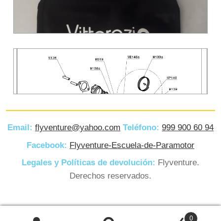
Email:
flyventure@yahoo.com
Teléfono:
999 900 60 94
DIAGRAMA DE PARTES
Facebook:
Flyventure-Escuela-de-Paramotor
ARRANQUE MOSTER 185
PLUS
Legales y Políticas de devolución:
Flyventure.
Derechos reservados.
. ACC180 JUEGO DE
HERRAMIENTAS BÁSICAS /
Buscar
0