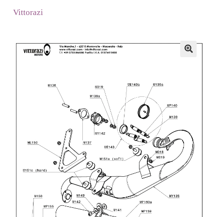
Vittorazi
🔍