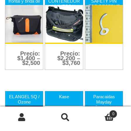
frontal y brida de
CONTENEDOR
SAFETY PIN
conexión
UNIVERSAL
FOR RESERVE
CON
PARACHUTE
CUBIERTA DE
VUELO
Precio:
Precio:
$
1,400
–
$
2,200
–
$
2,500
$
3,760
EL ANGEL SQ /
Kase
Paracaidas
Ozone
Mayday
Cuadrado
Buscar
0
Buscar