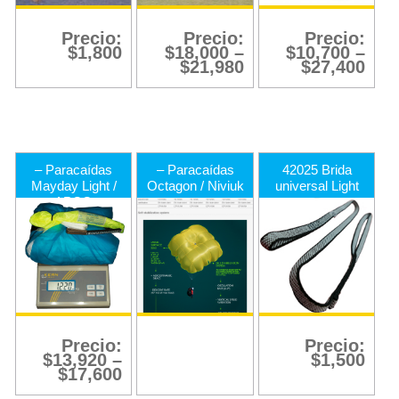
Precio:
Precio:
Precio:
$
1,800
$
18,000
–
$
10,700
–
$
21,980
$
27,400
– Paracaídas
– Paracaídas
42025 Brida
Mayday Light /
Octagon / Niviuk
universal Light
APCO
Precio:
Precio:
$
13,920
–
$
1,500
$
17,600