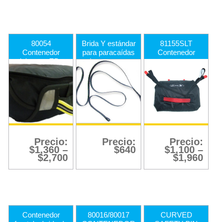
80054
Brida Y estándar
81155SLT
Contenedor
para paracaídas
Contenedor
delantero EP –
de paramotor
externo para
Parte inferior
Mayday LT y
SLT
Precio:
Precio:
Precio:
$
1,360
–
$
640
$
1,100
–
$
2,700
$
1,960
Contenedor
80016/80017
CURVED