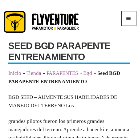
Saltar
Ir
Men
a
al
ú
navegación
contenido
SEED BGD PARAPENTE
Inicio
ENTRENAMIENTO
Publicidad
Inicio
»
Tienda
»
PARAPENTES
»
Bgd
»
Seed BGD
PARAPENTE ENTRENAMIENTO
Cursos
BGD SEED – AUMENTE SUS HABILIDADES DE
Tienda
MANEJO DEL TERRENO Los
grandes pilotos fueron los primeros grandes
manejadores del terreno. Aprende a hacer kite, aumenta
tus habilidades. Sigue el ritmo de tu juego A de manejo