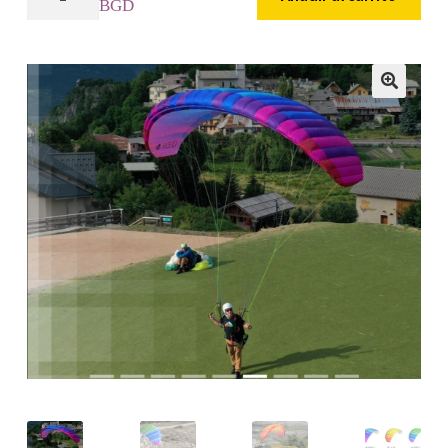
BGD
BGD
PARAPENTE
ENTRENAMIENTO
cantidad
🔍