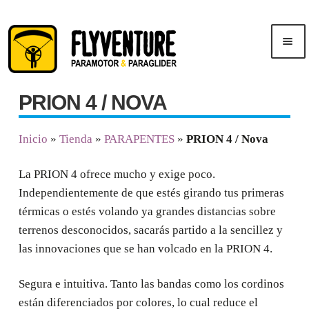
Saltar
Ir
Men
a
al
ú
navegación
contenido
PRION 4 / NOVA
Inicio
Inicio
»
Tienda
»
PARAPENTES
»
PRION 4 / Nova
Publicidad
La PRION 4 ofrece mucho y exige poco.
Cursos
Independientemente de que estés girando tus primeras
térmicas o estés volando ya grandes distancias sobre
Tienda
terrenos desconocidos, sacarás partido a la sencillez y
las innovaciones que se han volcado en la PRION 4.
Segura e intuitiva. Tanto las bandas como los cordinos
están diferenciados por colores, lo cual reduce el