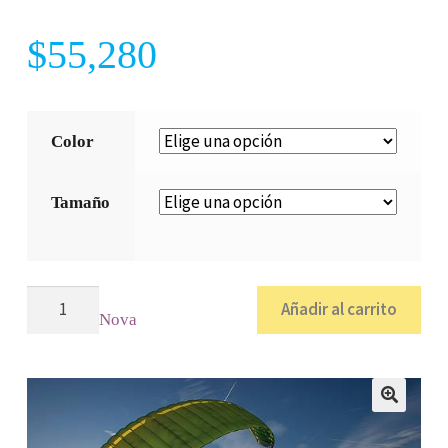
$
55,280
Color
Tamaño
PRION
Añadir al carrito
Nova
4
/
Nova
cantidad
🔍