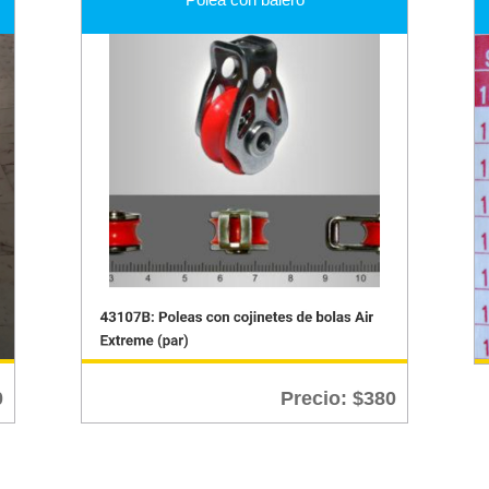
0
Precio:
$
380