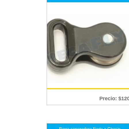
Precio:
$
12
Barra separadora fijada a Chasis