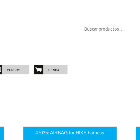
Buscar
Buscar
por:
CURSOS
TIENDA
MARCAS
-
Filtro
Marcas
47035: AIRBAG for HIKE harness