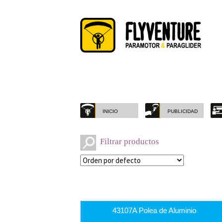
Saltar
Ir
a
al
navegación
contenido
INICIO
PUBLICIDAD
Filtrar productos
43107A Polea de Aluminio