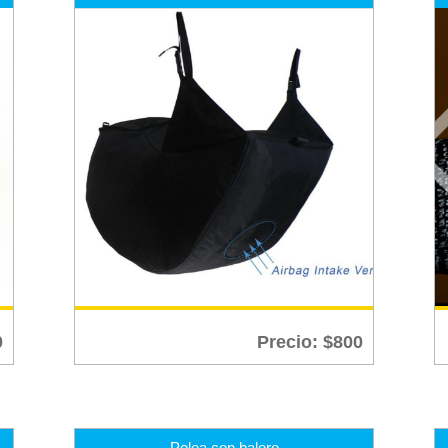
0
Precio:
$
800
Polea con balero