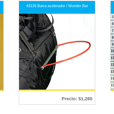
43135 Barra acelerador / Wonder Bar
Precio:
$
1,280