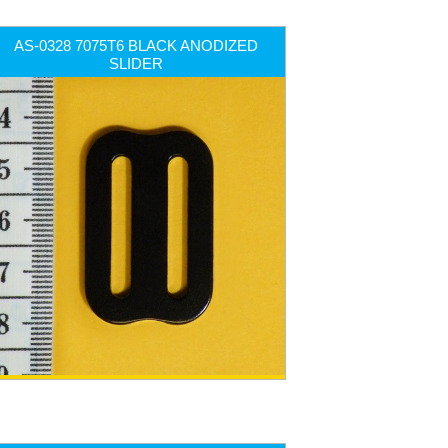
AS-0328 7075T6 BLACK ANODIZED
SLIDER