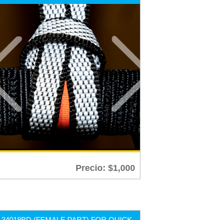
Precio:
$
1,000
34019BD (FEMALE PART) FOR QUICK