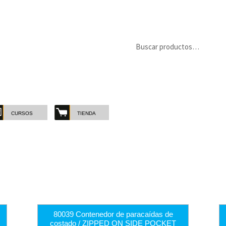
Buscar
Buscar
por:
CURSOS
TIENDA
MARCAS
-
CATE
Marcas
Catego
80039 Contenedor de paracaídas de
costado / ZIPPED ON SIDE POCKET