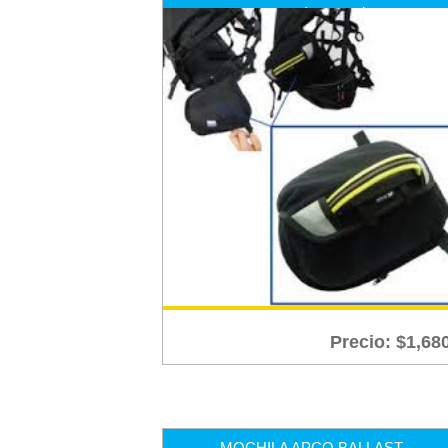
para arnés estandar
Precio:
$
1,68
MOCHILA APCO BALLAST