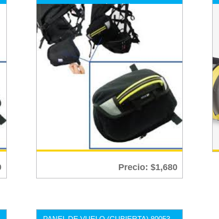
para arnés split legs
0
Precio:
$
1,680
PANEL DE VUELO (CUBIERTA) 80053 –