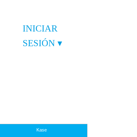
INICIAR
SESIÓN ▾
GORÍAS
-
rías
Kase