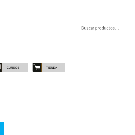
Buscar
Buscar
por:
CURSOS
TIENDA
MARCAS
-
CATE
Marcas
Catego