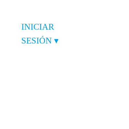
INICIAR
SESIÓN ▾
GORÍAS
-
rías