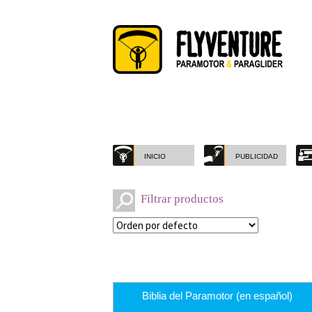
Saltar
Ir
a
al
navegación
contenido
INICIO
PUBLICIDAD
Filtrar productos
Biblia del Paramotor (en español)
Filtro