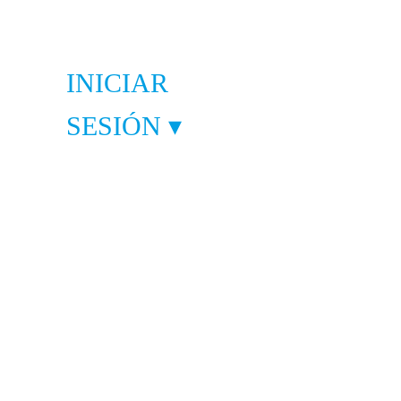
INICIAR
SESIÓN ▾
GORÍAS
-
rías