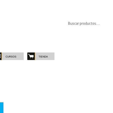
Buscar
Buscar
por:
CURSOS
TIENDA
MARCAS
-
CATE
Marcas
Catego