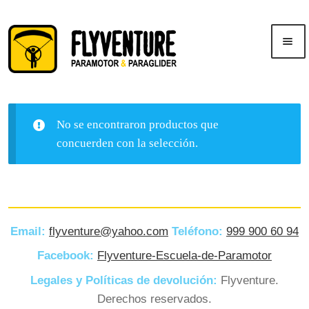
Saltar
Ir
Men
a
al
ú
navegación
contenido
Inicio
No se encontraron productos que
Publicidad
concuerden con la selección.
Cursos
Tienda
Email:
flyventure@yahoo.com
Teléfono:
999 900 60 94
Facebook:
Flyventure-Escuela-de-Paramotor
Legales y Políticas de devolución:
Flyventure.
Derechos reservados.