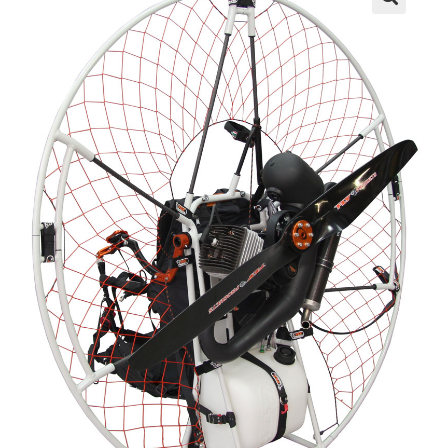
Fly
🔍
Products
cantidad