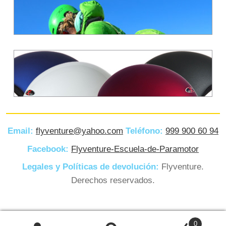
Email:
flyventure@yahoo.com
Teléfono:
999 900 60 94
ACEITE SINTÉTICO MOTUL
Facebook:
Flyventure-Escuela-de-Paramotor
710
Legales y Políticas de devolución:
Flyventure.
Derechos reservados.
SILLA – SNUG
Buscar
0