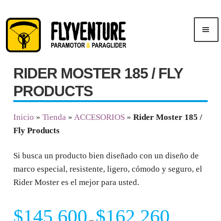
Saltar
Ir
Men
a
al
ú
navegación
contenido
RIDER MOSTER 185 / FLY
Inicio
PRODUCTS
Publicidad
Inicio
»
Tienda
»
ACCESORIOS
»
Rider Moster 185 /
Fly Products
Cursos
Si busca un producto bien diseñado con un diseño de
Tienda
marco especial, resistente, ligero, cómodo y seguro, el
Rider Moster es el mejor para usted.
$
145,600
$
162,260
–