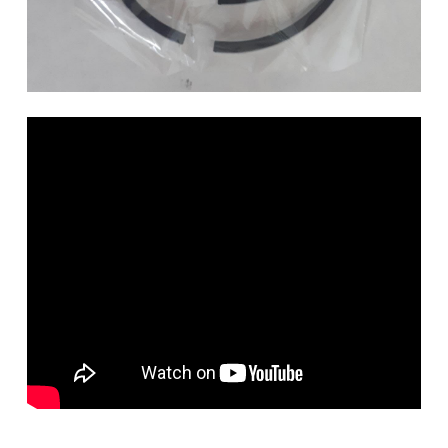
Vittorazi
Moster
185
cantidad