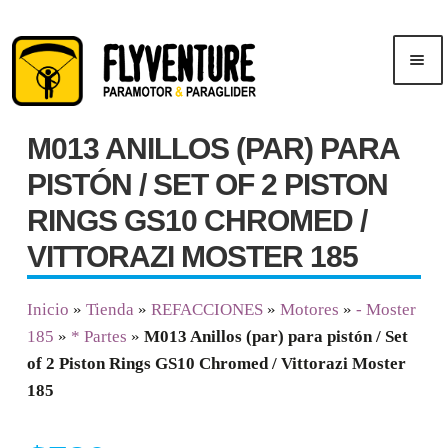
Saltar
Ir
Men
a
al
ú
navegación
contenido
M013 ANILLOS (PAR) PARA
Inicio
PISTÓN / SET OF 2 PISTON
Publicidad
RINGS GS10 CHROMED /
VITTORAZI MOSTER 185
Cursos
Inicio
»
Tienda
»
REFACCIONES
»
Motores
»
- Moster
Tienda
185
»
* Partes
»
M013 Anillos (par) para pistón / Set
of 2 Piston Rings GS10 Chromed / Vittorazi Moster
185