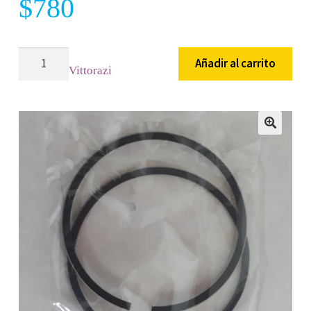
$
780
M013
Añadir al carrito
Vittorazi
Anillos
(par)
para
pistón
🔍
/
Set
of
2
Piston
Rings
GS10
Chromed
/