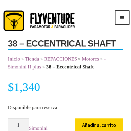
Saltar
Ir
Men
a
al
ú
navegación
contenido
38 – ECCENTRICAL SHAFT
Inicio
Inicio
»
Tienda
»
REFACCIONES
»
Motores
»
-
Publicidad
Simonini II plus
»
38 – Eccentrical Shaft
Cursos
$
1,340
Tienda
Disponible para reserva
38
Añadir al carrito
Simonini
-