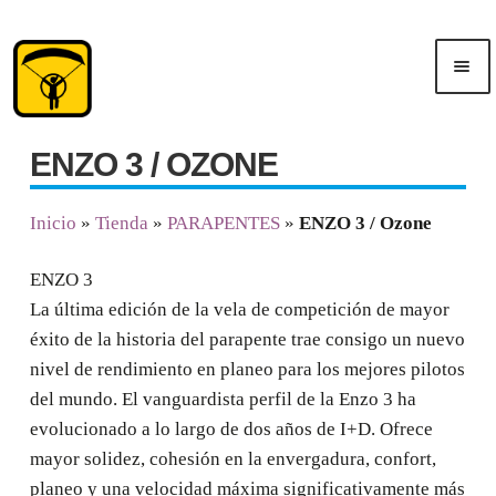
Saltar
Ir
Men
a
al
ú
navegación
contenido
ENZO 3 / OZONE
Inicio
Inicio
»
Tienda
»
PARAPENTES
»
ENZO 3 / Ozone
Publicidad
ENZO 3
Cursos
La última edición de la vela de competición de mayor
éxito de la historia del parapente trae consigo un nuevo
Tienda
nivel de rendimiento en planeo para los mejores pilotos
del mundo. El vanguardista perfil de la Enzo 3 ha
evolucionado a lo largo de dos años de I+D. Ofrece
mayor solidez, cohesión en la envergadura, confort,
planeo y una velocidad máxima significativamente más