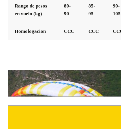
Rango de pesos
80-
85-
90-
en vuelo (kg)
90
95
105
Homologación
CCC
CCC
CCC