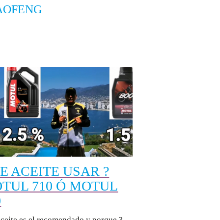
AOFENG
E ACEITE USAR ?
TUL 710 Ó MOTUL
0
ceite es el recomendado y porque ?