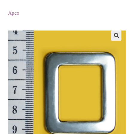
Apco
🔍