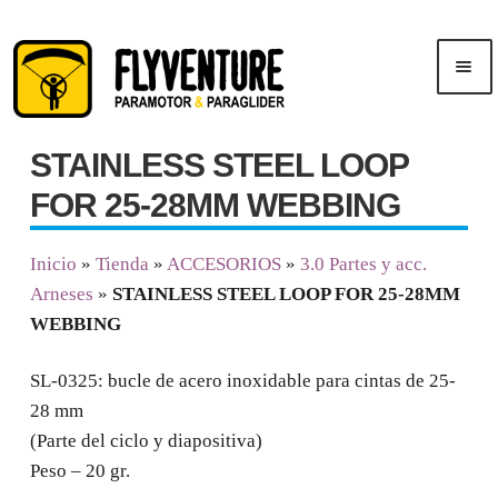
Saltar
Ir
Men
a
al
ú
navegación
contenido
STAINLESS STEEL LOOP
Inicio
FOR 25-28MM WEBBING
Publicidad
Inicio
»
Tienda
»
ACCESORIOS
»
3.0 Partes y acc.
Arneses
»
STAINLESS STEEL LOOP FOR 25-28MM
Cursos
WEBBING
Tienda
SL-0325: bucle de acero inoxidable para cintas de 25-
28 mm
(Parte del ciclo y diapositiva)
Peso – 20 gr.