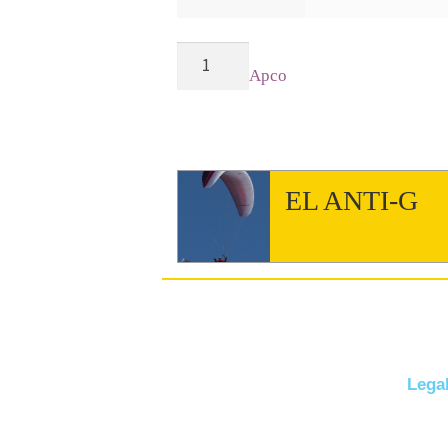
RITMA
Apco
cantidad
EL ANTI-G
Legal