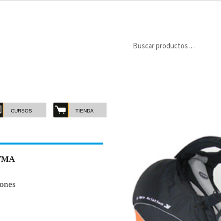
Buscar
Buscar
por:
CURSOS
TIENDA
TMA
iones