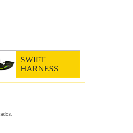
SWIFT
HARNESS
vados.