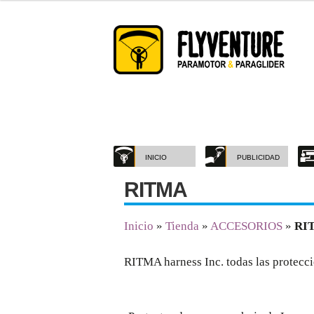
Saltar
Ir
a
al
navegación
contenido
INICIO
PUBLICIDAD
RITMA
Inicio
»
Tienda
»
ACCESORIOS
»
RI
RITMA harness Inc. todas las protecc