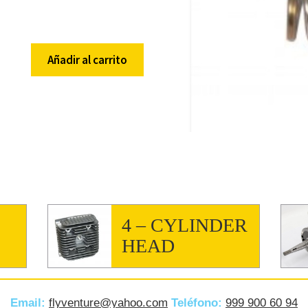
Añadir al carrito
4 – CYLINDER
HEAD
E
Email:
flyventure@yahoo.com
Teléfono:
999 900 60 94