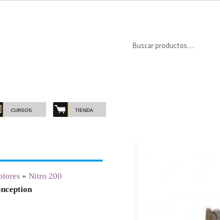
Buscar
Buscar
por:
CURSOS
TIENDA
tores
»
Nitro 200
onception