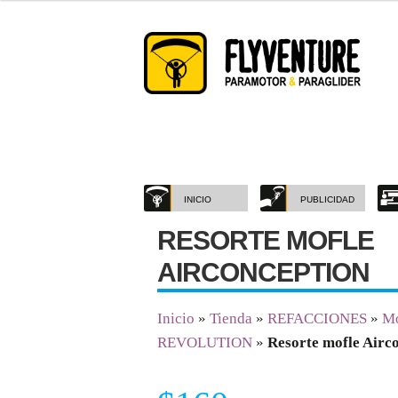
Saltar
Ir
a
al
navegación
contenido
INICIO
PUBLICIDAD
RESORTE MOFLE
AIRCONCEPTION
Inicio
»
Tienda
»
REFACCIONES
»
Mo
REVOLUTION
»
Resorte mofle Airc