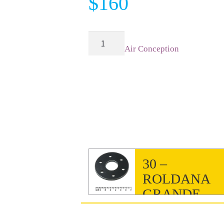
$
160
Resorte
Air Conception
mofle
Airconception
cantidad
30 –
ROLDANA
GRANDE
PARA HÉLIC