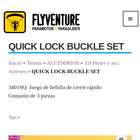
Saltar
Ir
Men
a
al
ú
navegación
contenido
QUICK LOCK BUCKLE SET
Inicio
Inicio
»
Tienda
»
ACCESORIOS
»
3.0 Partes y acc.
Publicidad
Arneses
»
QUICK LOCK BUCKLE SET
Cursos
34019Q: Juego de hebilla de cierre rápido
Conjunto de 3 piezas
Tienda
Apco