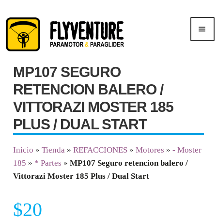
Saltar
Ir
Men
a
al
ú
navegación
contenido
MP107 SEGURO
Inicio
RETENCION BALERO /
Publicidad
VITTORAZI MOSTER 185
PLUS / DUAL START
Cursos
Inicio
»
Tienda
»
REFACCIONES
»
Motores
»
- Moster
Tienda
185
»
* Partes
»
MP107 Seguro retencion balero /
Vittorazi Moster 185 Plus / Dual Start
$
20