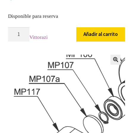
Disponible para reserva
MP107
Añadir al carrito
Vittorazi
Seguro
retencion
balero
/
🔍
Vittorazi
Moster
185
Plus
/
Dual
Start
cantidad