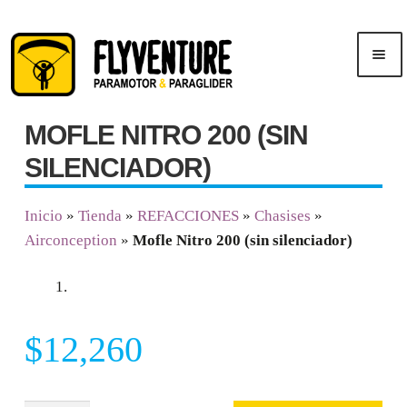
Saltar
Ir
Men
a
al
ú
navegación
contenido
MOFLE NITRO 200 (SIN
Inicio
SILENCIADOR)
Publicidad
Inicio
»
Tienda
»
REFACCIONES
»
Chasises
»
Airconception
»
Mofle Nitro 200 (sin silenciador)
Cursos
Tienda
$
12,260