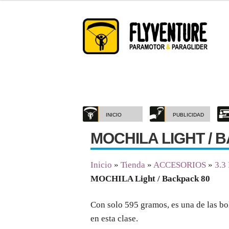
Saltar
Ir
a
al
navegación
contenido
INICIO
PUBLICIDAD
MOCHILA LIGHT / 
Inicio
»
Tienda
»
ACCESORIOS
»
3.3
MOCHILA Light / Backpack 80
Con solo 595 gramos, es una de las bo
en esta clase.