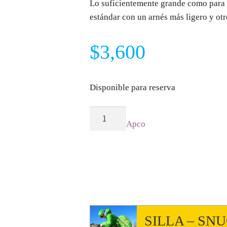
Lo suficientemente grande como para 
estándar con un arnés más ligero y otr
$
3,600
Disponible para reserva
MOCHILA
Apco
Light
/
Backpack
80
cantidad
SILLA – SN