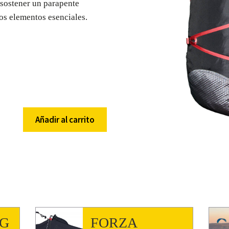
sostener un parapente
os elementos esenciales.
Añadir al carrito
UG
FORZA