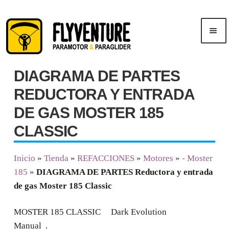
Saltar
Ir
Men
a
al
ú
navegación
contenido
DIAGRAMA DE PARTES
Inicio
REDUCTORA Y ENTRADA
Publicidad
DE GAS MOSTER 185
CLASSIC
Cursos
Inicio
»
Tienda
»
REFACCIONES
»
Motores
»
- Moster
Tienda
185
»
DIAGRAMA DE PARTES Reductora y entrada
de gas Moster 185 Classic
MOSTER 185 CLASSIC Dark Evolution
Manual .