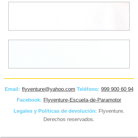
Email:
flyventure@yahoo.com
Teléfono:
999 900 60 94
M007 TORNILLOS PARA
Facebook:
Flyventure-Escuela-de-Paramotor
CHASIS MOSTER 185
Legales y Políticas de devolución:
Flyventure.
Derechos reservados.
HERRAMIENTA PARA