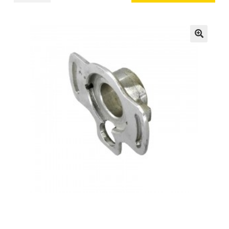
Stator
Plate
cantidad
🔍