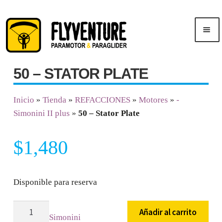
Saltar
Ir
Men
a
al
ú
navegación
contenido
50 – STATOR PLATE
Inicio
Inicio
»
Tienda
»
REFACCIONES
»
Motores
»
-
Publicidad
Simonini II plus
»
50 – Stator Plate
Cursos
$
1,480
Tienda
Disponible para reserva
50
Añadir al carrito
Simonini
-