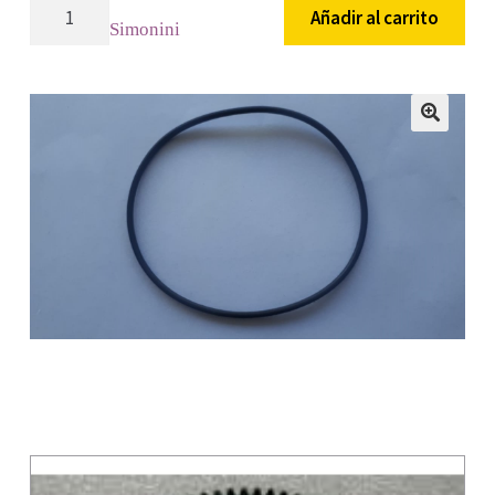
05
Añadir al carrito
Simonini
-
O-
ring
empaque
🔍
cabezote
cantidad