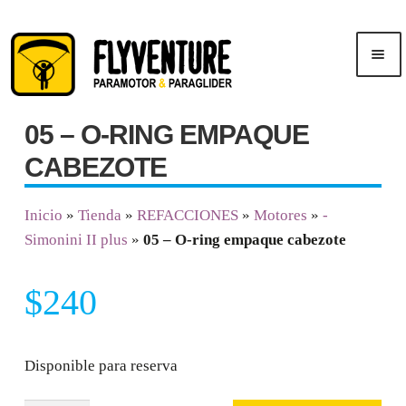
Saltar
Ir
Men
a
al
ú
navegación
contenido
05 – O-RING EMPAQUE
Inicio
CABEZOTE
Publicidad
Inicio
»
Tienda
»
REFACCIONES
»
Motores
»
-
Simonini II plus
»
05 – O-ring empaque cabezote
Cursos
$
240
Tienda
Disponible para reserva