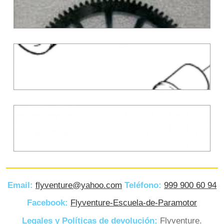
Email:
flyventure@yahoo.com
Teléfono:
999 900 60 94
26 – ENGRANE DE
Facebook:
Flyventure-Escuela-de-Paramotor
ENCENDIDO SIMONINI
Legales y Políticas de devolución:
Flyventure.