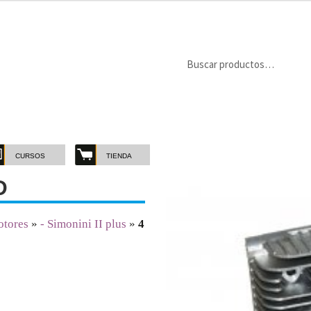
Buscar
Buscar
por:
CURSOS
TIENDA
D
tores
»
- Simonini II plus
»
4