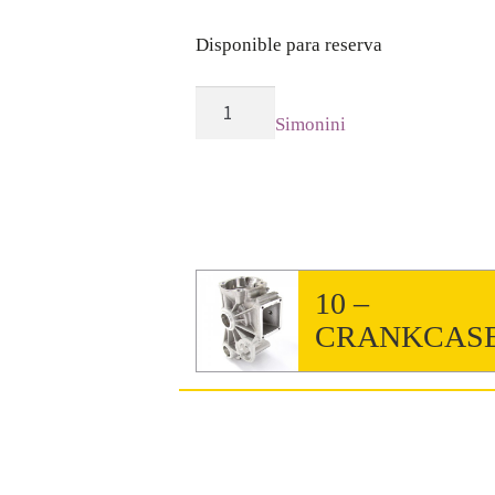
Disponible para reserva
4
Simonini
-
Cylinder
Head
cantidad
10 –
CRANKCAS