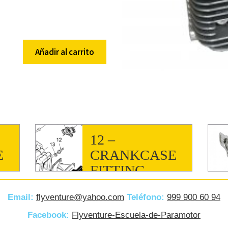
Añadir al carrito
12 –
E
CRANKCASE
FITTING
Email:
flyventure@yahoo.com
Teléfono:
999 900 60 94
Facebook:
Flyventure-Escuela-de-Paramotor