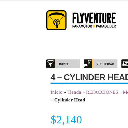
Saltar
Ir
a
al
navegación
contenido
INICIO
PUBLICIDAD
4 – CYLINDER HEA
Inicio
»
Tienda
»
REFACCIONES
»
Mo
– Cylinder Head
$
2,140